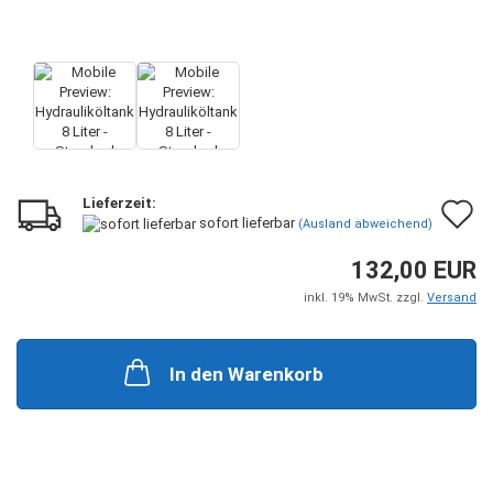
Lieferzeit:
A
sofort lieferbar
(Ausland abweichend)
d
132,00 EUR
M
inkl. 19% MwSt. zzgl.
Versand
In den Warenkorb