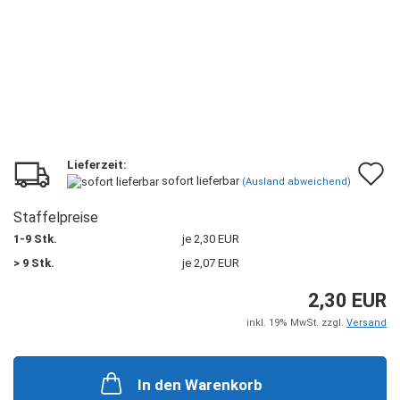
Lieferzeit:
A
sofort lieferbar
(Ausland abweichend)
d
Staffelpreise
M
1-9 Stk.
je 2,30 EUR
> 9 Stk.
je 2,07 EUR
2,30 EUR
inkl. 19% MwSt. zzgl.
Versand
In den Warenkorb