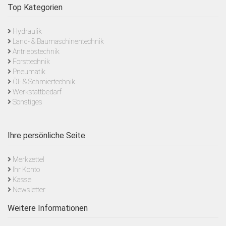
Top Kategorien
Hydraulik
Land- & Baumaschinentechnik
Antriebstechnik
Forsttechnik
Pneumatik
Öl- & Schmiertechnik
Werkstattbedarf
Sonstiges
Ihre persönliche Seite
Merkzettel
Ihr Konto
Kasse
Newsletter
Weitere Informationen