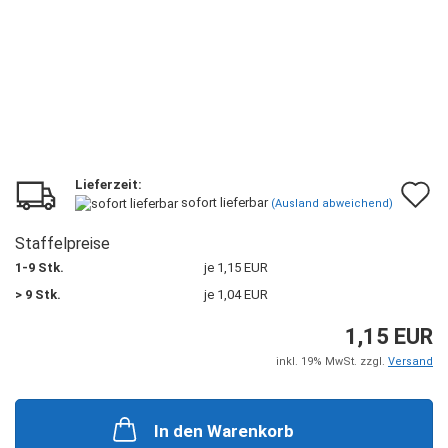
Lieferzeit:
A
sofort lieferbar
(Ausland abweichend)
d
Staffelpreise
M
1-9 Stk.
je 1,15 EUR
> 9 Stk.
je 1,04 EUR
1,15 EUR
inkl. 19% MwSt. zzgl.
Versand
In den Warenkorb