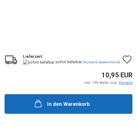
Lieferzeit:
A
sofort lieferbar
(Ausland abweichend)
d
10,95 EUR
M
inkl. 19% MwSt. zzgl.
Versand
In den Warenkorb