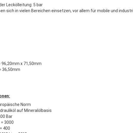
er Leckölleitung: 5 bar
n sich in vielen Bereichen einsetzen, vor allem für mobile und indus
 = 96,20mm x 71,50mm
 = 36,50mm
onen:
uropäische Norm
ydrauliköl auf Mineralölbasis
200 Bar
 = 3000
 = 400