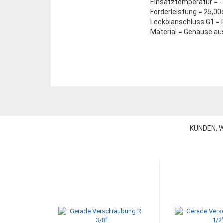
Einsatztemperatur = -
Förderleistung = 25,0
Leckölanschluss G1 = 
Material = Gehäuse au
KUNDEN, W