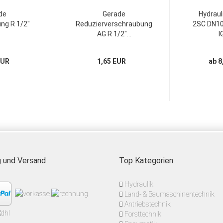
de
Gerade
Hydraul
ng R 1/2"
Reduzierverschraubung
2SC DN10 
AG R 1/2"...
IG
EUR
1,65 EUR
ab 8
 und Versand
Top Kategorien
Hydraulik
Land- & Baumaschinentechnik
Antriebstechnik
Forsttechnik