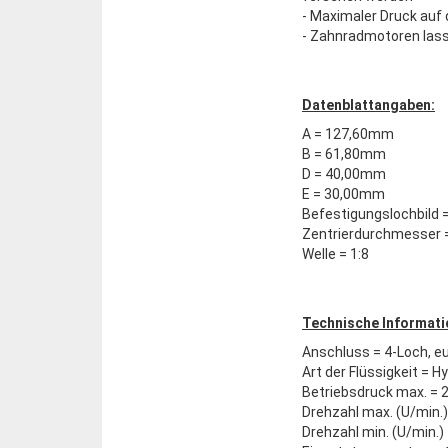
- Maximaler Druck auf d
- Zahnradmotoren lasse
Datenblattangaben:
A = 127,60mm
B = 61,80mm
D = 40,00mm
E = 30,00mm
Befestigungslochbild
Zentrierdurchmesser
Welle = 1:8
Technische Informati
Anschluss = 4-Loch, e
Art der Flüssigkeit = H
Betriebsdruck max. = 
Drehzahl max. (U/min.)
Drehzahl min. (U/min.)