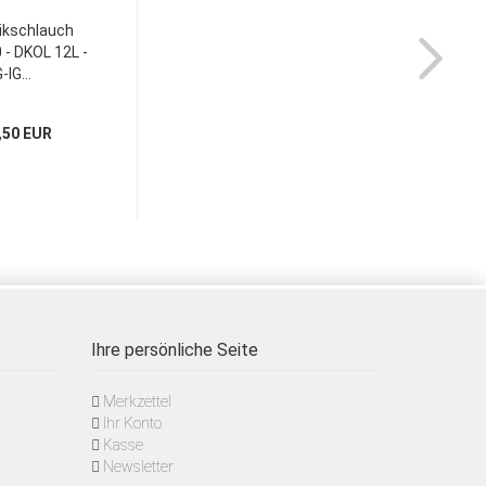
ikschlauch
- DKOL 12L -
-IG...
,50 EUR
Ihre persönliche Seite
Merkzettel
Ihr Konto
Kasse
Newsletter