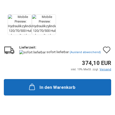
Lieferzeit:
A
sofort lieferbar
(Ausland abweichend)
d
374,10 EUR
M
inkl. 19% MwSt. zzgl.
Versand
In den Warenkorb