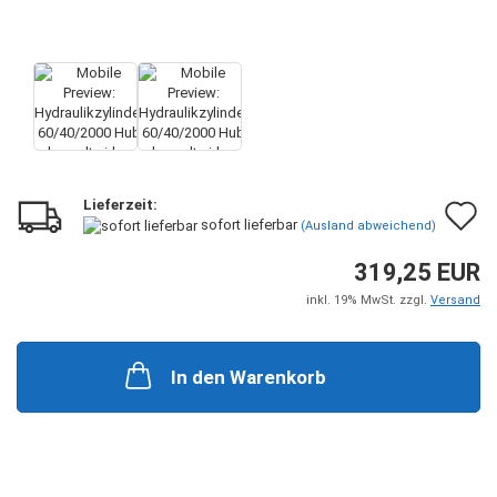
Lieferzeit:
A
sofort lieferbar
(Ausland abweichend)
d
319,25 EUR
M
inkl. 19% MwSt. zzgl.
Versand
In den Warenkorb