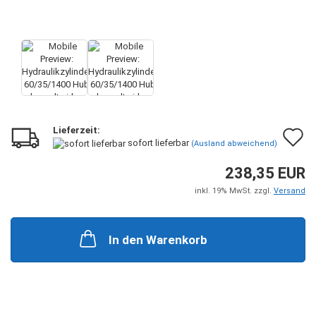
Lieferzeit:
A
sofort lieferbar
(Ausland abweichend)
d
238,35 EUR
M
inkl. 19% MwSt. zzgl.
Versand
In den Warenkorb