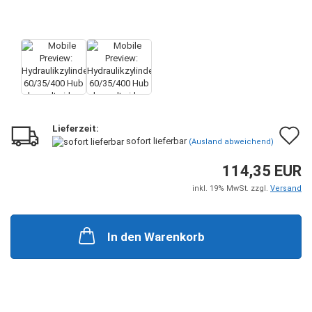
Lieferzeit:
A
sofort lieferbar
(Ausland abweichend)
d
114,35 EUR
M
inkl. 19% MwSt. zzgl.
Versand
In den Warenkorb