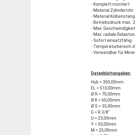
- Komplett montiert
- Material Zylinderrohr
- Material Kolbenstan
- Betriebsdruck max.: 
- Max. Geschwindigkeit
- Max. radiale Belastun
- Sofort einsatzfähig
- Temperaturbereich d
- Verwendbar für Miner
Datenblattangaben:
Hub = 350,00mm
EL = 510,00mm
Ø R = 70,00mm
Ø K = 60,00mm
Ø S = 35,00mm
G = R 3/8"
U = 23,00mm
Y = 50,00mm
M = 25,00mm