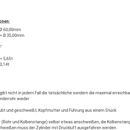
onen:
 Ø 60,00mm
= Ø 35,00mm
8"
= 5,65t
 3,14t
gibt nicht in jedem Fall die tatsächliche sondern die maximal erreichb
inderrohr wieder
ubt und geschweißt, Kopfmutter und Führung aus einem Stück
 (Rohr und Kolbenstange) selber etwas anschweißen, die Kolbenstange
hweißen muss der Zylinder mit Druckluft ausgefahren werden.