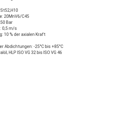
: St52,H10
ge: 20MnV6/C45
250 Bar
: 0,5 m/s
g: 10 % der axialen Kraft
er Abdichtungen: -25°C bis +85°C
alöl, HLP ISO VG 32 bis ISO VG 46