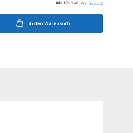
+ Zubehör
Steckkupplungen
inkl. 19% MwSt. zzgl.
Versand
 Zubehör
Mehrfachkupplungen
In den Warenkorb
he Zylinder
ungen + Zubehör
nten + Zubehör