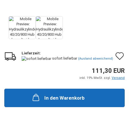
Lieferzeit:
A
sofort lieferbar
(Ausland abweichend)
d
111,30 EUR
M
inkl. 19% MwSt. zzgl.
Versand
In den Warenkorb