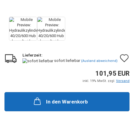
Lieferzeit:
A
sofort lieferbar
(Ausland abweichend)
d
101,95 EUR
M
inkl. 19% MwSt. zzgl.
Versand
In den Warenkorb