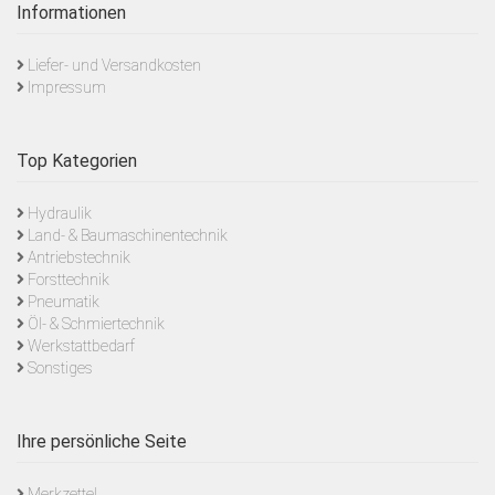
Informationen
Liefer- und Versandkosten
Impressum
Top Kategorien
Hydraulik
Land- & Baumaschinentechnik
Antriebstechnik
Forsttechnik
Pneumatik
Öl- & Schmiertechnik
Werkstattbedarf
Sonstiges
Ihre persönliche Seite
Merkzettel