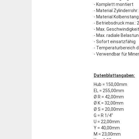
- Komplett montiert
- Material Zylinderrohr
- Material Kolbenstan
- Betriebsdruck max.: 
- Max. Geschwindigkeit
- Max. radiale Belastun
- Sofort einsatzfähig
- Temperaturbereich d
- Verwendbar für Miner
Datenblattangaben:
Hub = 150,00mm
EL = 255,00mm
Ø R = 42,00mm
Ø K = 32,00mm
Ø S = 20,00mm
G = R 1/4"
U = 22,00mm
Y = 40,00mm
M = 23,00mm