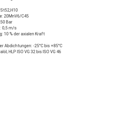
: St52,H10
ge: 20MnV6/C45
250 Bar
: 0,5 m/s
g: 10 % der axialen Kraft
er Abdichtungen: -25°C bis +85°C
alöl, HLP ISO VG 32 bis ISO VG 46