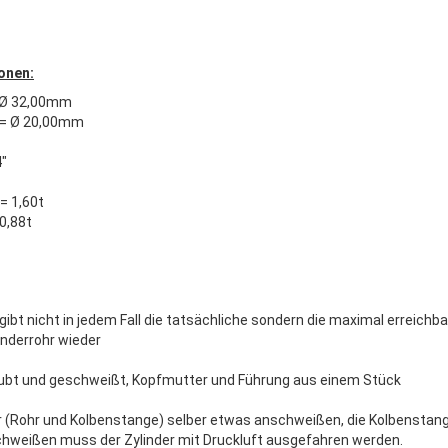
onen:
 Ø 32,00mm
= Ø 20,00mm
4"
= 1,60t
 0,88t
gibt nicht in jedem Fall die tatsächliche sondern die maximal erreichb
inderrohr wieder
ubt und geschweißt, Kopfmutter und Führung aus einem Stück
 (Rohr und Kolbenstange) selber etwas anschweißen, die Kolbenstange
hweißen muss der Zylinder mit Druckluft ausgefahren werden.