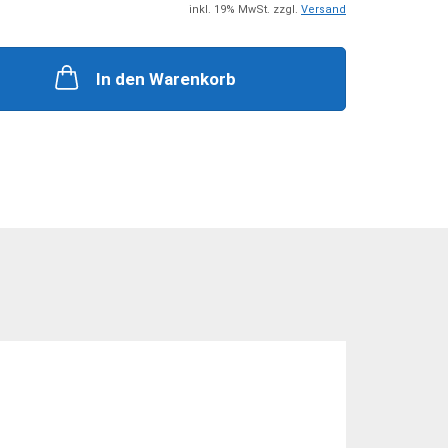
+ Zubehör
Steckkupplungen
inkl. 19% MwSt. zzgl.
Versand
 Zubehör
Mehrfachkupplungen
In den Warenkorb
he Zylinder
ungen + Zubehör
nten + Zubehör