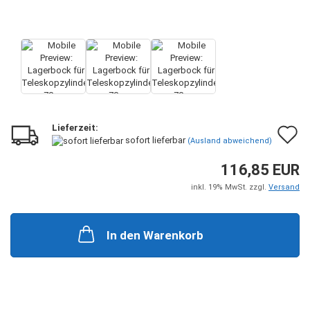
Lieferzeit:
A
sofort lieferbar
(Ausland abweichend)
d
116,85 EUR
M
inkl. 19% MwSt. zzgl.
Versand
In den Warenkorb