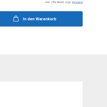
+ Zubehör
Steckkupplungen
inkl. 19% MwSt. zzgl.
Versand
 Zubehör
Mehrfachkupplungen
In den Warenkorb
he Zylinder
ungen + Zubehör
nten + Zubehör