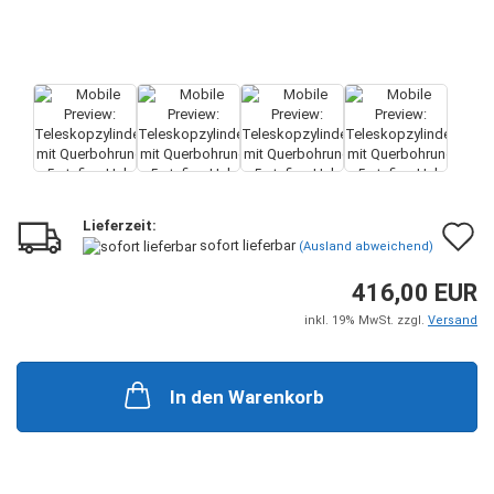
Lieferzeit:
A
sofort lieferbar
(Ausland abweichend)
d
416,00 EUR
M
inkl. 19% MwSt. zzgl.
Versand
In den Warenkorb