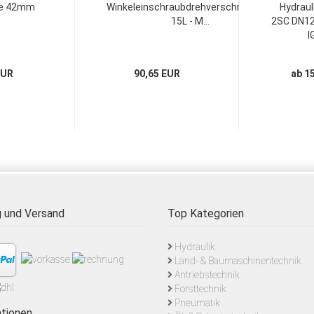
le 42mm
Winkeleinschraubdrehverschraubung
Hydraul
15L - M...
2SC DN12 
IG
EUR
90,65 EUR
ab 1
 und Versand
Top Kategorien
Hydraulik
Land- & Baumaschinentechnik
Antriebstechnik
Forsttechnik
Pneumatik
tionen