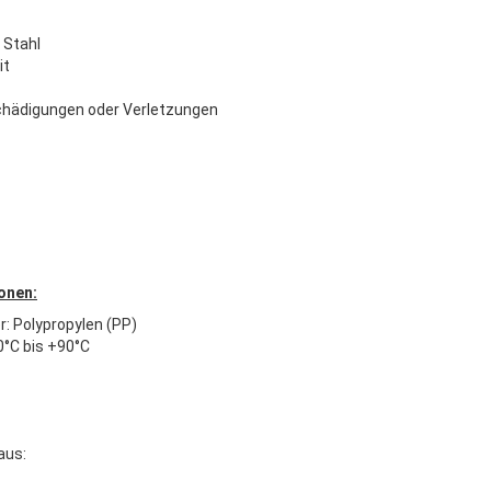
 Stahl
it
chädigungen oder Verletzungen
onen:
r: Polypropylen (PP)
°C bis +90°C
aus: