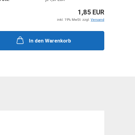
+ Zubehör
Steckkupplungen
 Zubehör
Mehrfachkupplungen
1,85 EUR
inkl. 19% MwSt. zzgl.
Versand
In den Warenkorb
he Zylinder
ungen + Zubehör
nten + Zubehör