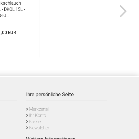
ikschlauch
- DKOL 15L -
-IG...
5,00 EUR
Ihre persönliche Seite
Merkzettel
Ihr Konto
Kasse
Newsletter