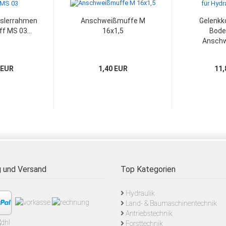
slerrahmen
Anschweißmuffe M
Gelenkk
f MS 03...
16x1,5
Boden
Anschw
 EUR
1,40 EUR
11,
 und Versand
Top Kategorien
Hydraulik
Land- & Baumaschinentechnik
Antriebstechnik
Forsttechnik