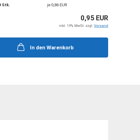
+ Zubehör
Steckkupplungen
9 Stk.
je 0,86 EUR
 Zubehör
Mehrfachkupplungen
0,95 EUR
inkl. 19% MwSt. zzgl.
Versand
In den Warenkorb
he Zylinder
ungen + Zubehör
nten + Zubehör