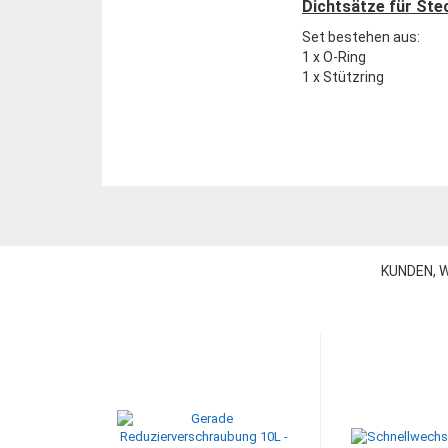
Dichtsätze für St
Set bestehen aus:
1 x O-Ring
1 x Stützring
KUNDEN, W