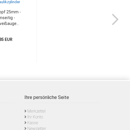
opf 25mm -
seitig -
eißauge...
85 EUR
Ihre persönliche Seite
Merkzettel
Ihr Konto
Kasse
Newsletter