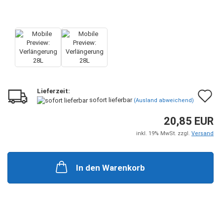
Lieferzeit:
A
sofort lieferbar
(Ausland abweichend)
d
20,85 EUR
M
inkl. 19% MwSt. zzgl.
Versand
In den Warenkorb