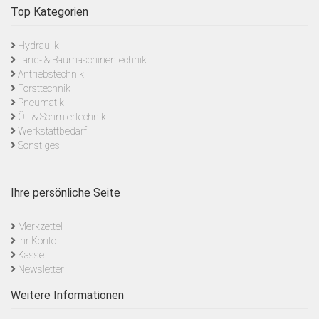
Top Kategorien
Hydraulik
Land- & Baumaschinentechnik
Antriebstechnik
Forsttechnik
Pneumatik
Öl- & Schmiertechnik
Werkstattbedarf
Sonstiges
Ihre persönliche Seite
Merkzettel
Ihr Konto
Kasse
Newsletter
Weitere Informationen