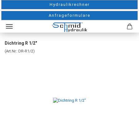
Hydraulikrechner
Anfrageformulare
Dichtring R 1/2"
(Art.Nr.:
DR-R1/2
)