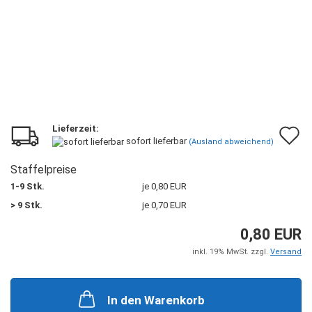
Lieferzeit:
A
sofort lieferbar
(Ausland abweichend)
d
Staffelpreise
M
1-9 Stk.
je 0,80 EUR
> 9 Stk.
je 0,70 EUR
0,80 EUR
inkl. 19% MwSt. zzgl.
Versand
In den Warenkorb