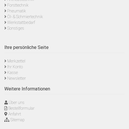
Forsttechnik
Pneumatik
Öl- & Schmiertechnik
Werkstattbedarf
Sonstiges
Ihre persönliche Seite
Merkzettel
Ihr Konto
Kasse
Newsletter
Weitere Informationen
Über uns
Bestellformular
Anfahrt
Sitemap