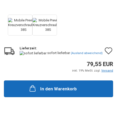
Lieferzeit:
A
sofort lieferbar
(Ausland abweichend)
d
79,55 EUR
M
inkl. 19% MwSt. zzgl.
Versand
In den Warenkorb