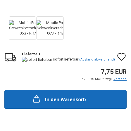
Lieferzeit:
A
sofort lieferbar
(Ausland abweichend)
d
7,75 EUR
M
inkl. 19% MwSt. zzgl.
Versand
In den Warenkorb