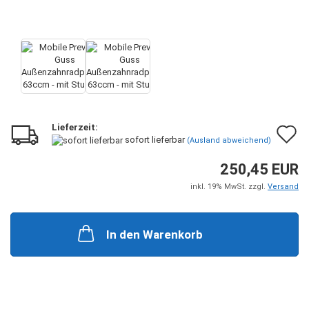
Lieferzeit:
A
sofort lieferbar
(Ausland abweichend)
d
250,45 EUR
M
inkl. 19% MwSt. zzgl.
Versand
In den Warenkorb