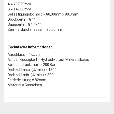
A = 287,50mm
B = 149,00mm
Befestigungslochbild = 80,00mm x 80,0mm
Druckseite = G 1"
Saugseite = G 1 1/4"
Zentrierdurchmesser = 80,00mm
Technische Informationen:
Anschluss = 4-Loch
Art der Flüssigkeit = Hydrauliköl auf Mineralölbasis
Betriebsdruck max. = 200 Bar
Drehzahl max. (U/min.) = 1600
Drehzahl min. (U/min.) = 300
Förderleistung = 82ccm
Material = Gusseisen