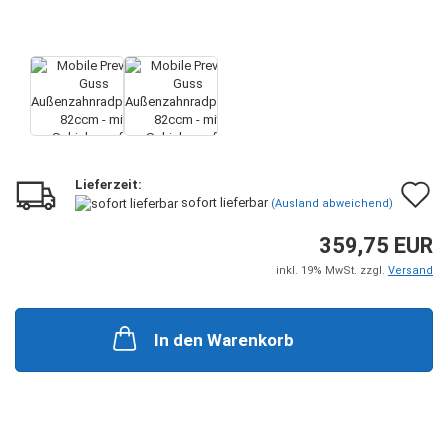
Lieferzeit:
A
sofort lieferbar
(Ausland abweichend)
d
359,75 EUR
M
inkl. 19% MwSt. zzgl.
Versand
In den Warenkorb