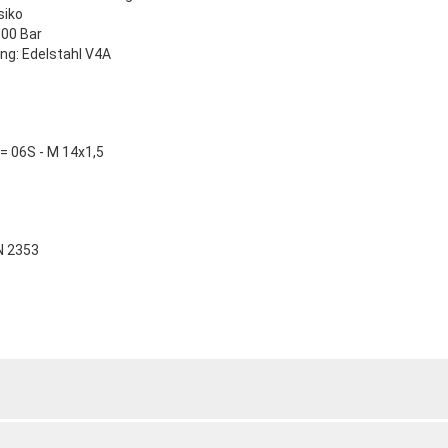
siko
600 Bar
ng: Edelstahl V4A
= 06S - M 14x1,5
N 2353