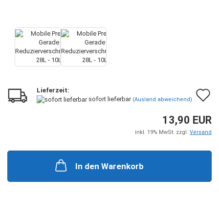
Lieferzeit:
A
sofort lieferbar
(Ausland abweichend)
d
13,90 EUR
M
inkl. 19% MwSt. zzgl.
Versand
In den Warenkorb