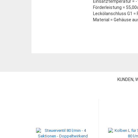
Einsatztemperatur = -
Förderleistung = 55,0
Leckölanschluss G1 = 
Material = Gehäuse au
KUNDEN, W