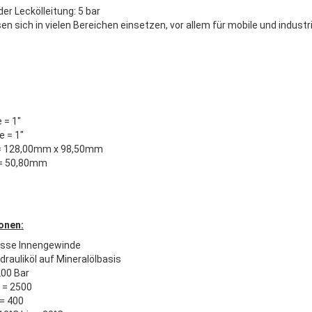
er Leckölleitung: 5 bar
n sich in vielen Bereichen einsetzen, vor allem für mobile und indus
 = 1"
e = 1"
 = 128,00mm x 98,50mm
 = 50,80mm
onen:
üsse Innengewinde
ydrauliköl auf Mineralölbasis
200 Bar
 = 2500
 = 400