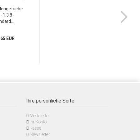
lengetriebe
- 1:3,8 -
ndard...
,65 EUR
Ihre persönliche Seite
Merkzettel
Ihr Konto
Kasse
Newsletter