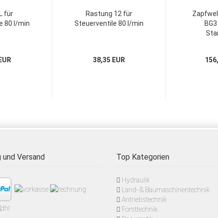
L für
Rastung 12 für
Zapfwel
e 80 l/min
Steuerventile 80 l/min
BG3 
Sta
 EUR
38,35 EUR
156
 und Versand
Top Kategorien
Hydraulik
Land- & Baumaschinentechnik
Antriebstechnik
Forsttechnik