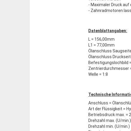
- Maximaler Druck auf d
- Zahnradmotoren lasse
Datenblattangaben:
L = 156,00mm
L1 = 77,00mm
Ölanschluss Saugseite
Ölanschluss Druckseit
Befestigungslochbild
Zentrierdurchmesser
Welle = 1:8
Technische Informati
Anschluss = Ölanschl
Art der Flüssigkeit = H
Betriebsdruck max. = 
Drehzahl max. (U/min.)
Drehzahl min. (U/min.)