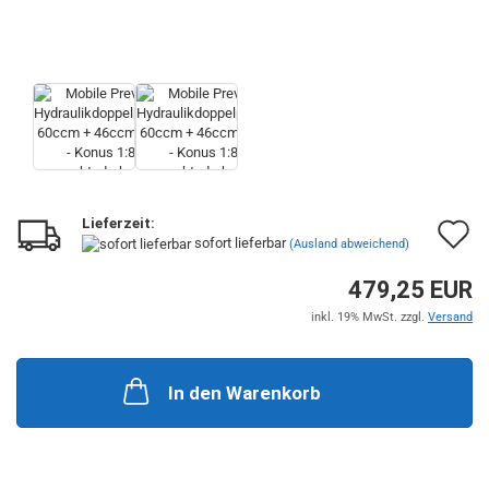
Lieferzeit:
A
sofort lieferbar
(Ausland abweichend)
d
479,25 EUR
M
inkl. 19% MwSt. zzgl.
Versand
In den Warenkorb