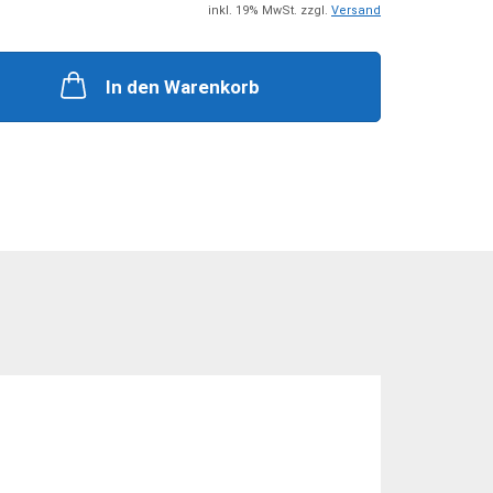
+ Zubehör
Steckkupplungen
inkl. 19% MwSt. zzgl.
Versand
 Zubehör
Mehrfachkupplungen
In den Warenkorb
he Zylinder
ungen + Zubehör
nten + Zubehör