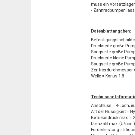
muss ein Vorsatzlage
- Zahnradpumpen lassen
Datenblattangaben:
Befestigungslochbild
Druckseite große Pum
Saugseite große Pump
Druckseite kleine Pum
Saugseite große Pump
Zentrierdurchmesser
Welle = Konus 1:8
Technische Informati
Anschluss = 4-Loch, e
Art der Flüssigkeit = H
Betriebsdruck max. = 
Drehzahl max. (U/min.)
Förderleistung = 55c