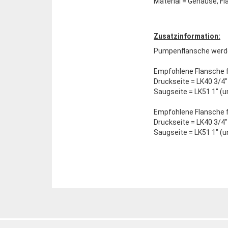
Material = Gehäuse, F
Zusatzinformation:
Pumpenflansche werd
Empfohlene Flansche 
Druckseite = LK40 3/4
Saugseite = LK51 1" (
Empfohlene Flansche f
Druckseite = LK40 3/4
Saugseite = LK51 1" (