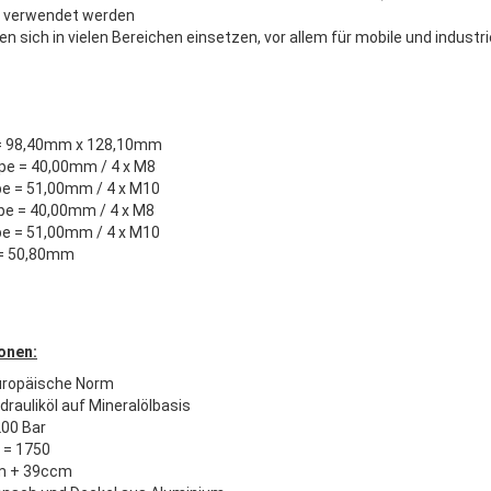
r verwendet werden
 sich in vielen Bereichen einsetzen, vor allem für mobile und indust
 = 98,40mm x 128,10mm
pe = 40,00mm / 4 x M8
e = 51,00mm / 4 x M10
pe = 40,00mm / 4 x M8
e = 51,00mm / 4 x M10
 = 50,80mm
onen:
uropäische Norm
ydrauliköl auf Mineralölbasis
200 Bar
 = 1750
cm + 39ccm