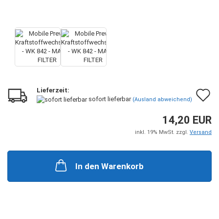
Lieferzeit:
A
sofort lieferbar
(Ausland abweichend)
d
14,20 EUR
M
inkl. 19% MwSt. zzgl.
Versand
In den Warenkorb