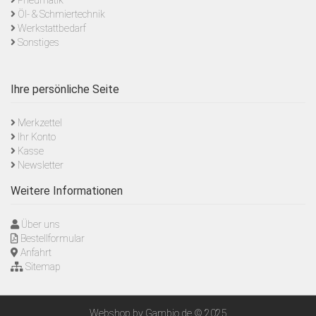
Pneumatik
Öl- & Schmiertechnik
Werkstattbedarf
Sonstiges
Ihre persönliche Seite
Merkzettel
Ihr Konto
Kasse
Newsletter
Weitere Informationen
Über uns
Bestellformular
Anfahrt
Sitemap
Webshop
by Gambio.de © 2025