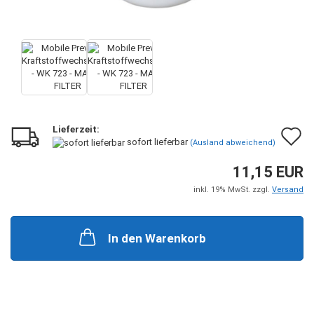
Lieferzeit:
A
sofort lieferbar
(Ausland abweichend)
d
11,15 EUR
M
inkl. 19% MwSt. zzgl.
Versand
In den Warenkorb