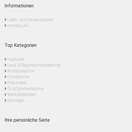
Informationen
Liefer- und Versandkosten
Impressum
Top Kategorien
Hydraulik
Land- & Baumaschinentechnik
Antriebstechnik
Forsttechnik
Pneumatik
Öl- & Schmiertechnik
Werkstattbedarf
Sonstiges
Ihre persönliche Seite