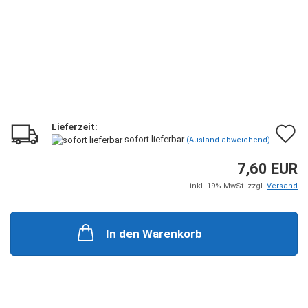
Lieferzeit:
A
sofort lieferbar
(Ausland abweichend)
d
7,60 EUR
M
inkl. 19% MwSt. zzgl.
Versand
In den Warenkorb