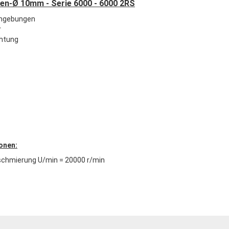
nnen-Ø 10mm - Serie 6000 - 6000 2RS
Umgebungen
r
chtung
onen:
schmierung U/min = 20000 r/min