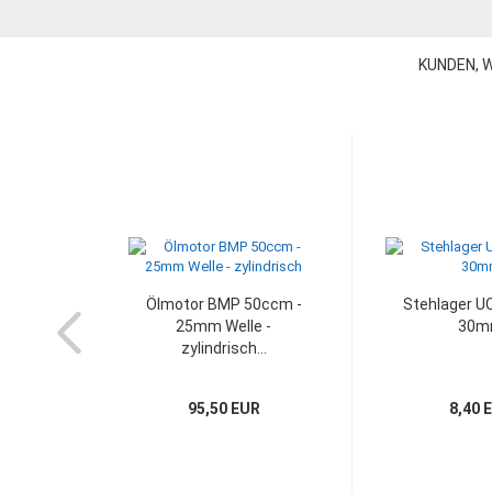
KUNDEN, W
Ölmotor BMP 50ccm -
Stehlager UC
25mm Welle -
30m
zylindrisch...
95,50 EUR
8,40 